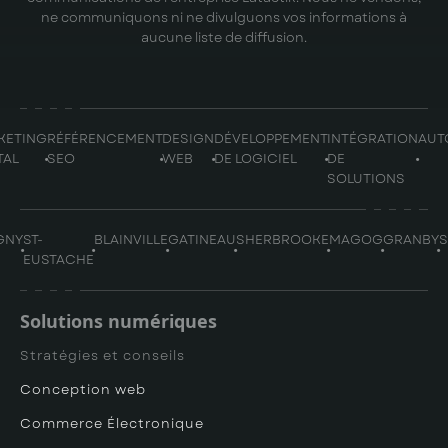
ne communiquons ni ne divulguons vos informations à
aucune liste de diffusion.
KETING
RÉFÉRENCEMENT
DESIGN
DÉVELOPPEMENT
INTÉGRATION
AUT
TAL
SEO
WEB
DE LOGICIEL
DE
SOLUTIONS
GNY
ST-
BLAINVILLE
GATINEAU
SHERBROOKE
MAGOG
GRANBY
EUSTACHE
Solutions numériques
Stratégies et conseils
Conception web
Commerce Électronique