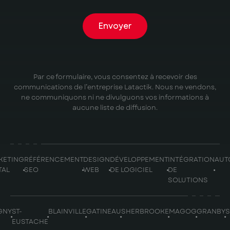
Envoyer
Par ce formulaire, vous consentez à recevoir des
communications de l’entreprise Latactik. Nous ne vendons,
ne communiquons ni ne divulguons vos informations à
aucune liste de diffusion.
KETING
RÉFÉRENCEMENT
DESIGN
DÉVELOPPEMENT
INTÉGRATION
AUT
TAL
SEO
WEB
DE LOGICIEL
DE
SOLUTIONS
GNY
ST-
BLAINVILLE
GATINEAU
SHERBROOKE
MAGOG
GRANBY
EUSTACHE