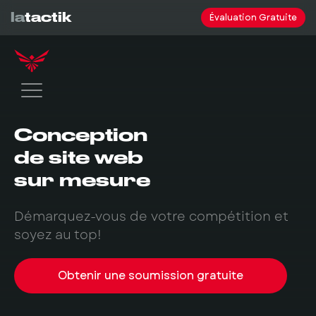
la
tactik
Évaluation Gratuite
Conception
de site web
sur mesure
Démarquez-vous de votre compétition et
soyez au top!
Obtenir une soumission gratuite