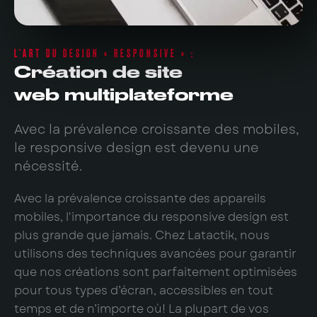
L'ART DU DESIGN « RESPONSIVE » :
Création de site
web multiplateforme
Avec la prévalence croissante des mobiles,
le responsive design est devenu une
nécessité.
Avec la prévalence croissante des appareils
mobiles, l'importance du responsive design est
plus grande que jamais. Chez Latactik, nous
utilisons des techniques avancées pour garantir
que nos créations sont parfaitement optimisées
pour tous types d’écran, accessibles en tout
temps et de n’importe où! La plupart de vos