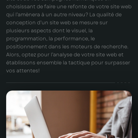
choisissant de faire une refonte de votre site web
qui l’amènera à un autre niveau? La qualité de
conception d’un site web se mesure sur
plusieurs aspects dont le visuel, la
programmation, la performance, le
positionnement dans les moteurs de recherche.
Alors, optez pour l’analyse de votre site web et
établissons ensemble la tactique pour surpasser
vos attentes!