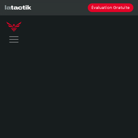
la
tactik
Évaluation Gratuite