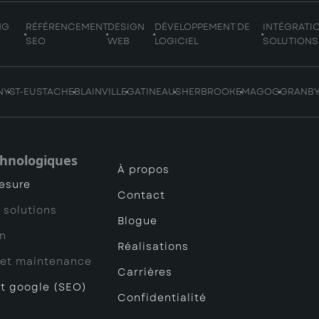
NG
RÉFÉRENCEMENT
DESIGN
DÉVELOPPEMENT DE
INTÉGRATI
SEO
WEB
LOGICIEL
SOLUTIONS
NY
ST-EUSTACHE
BLAINVILLE
GATINEAU
SHERBROOKE
MAGOG
GRANB
chnologiques
À propos
mesure
Contact
 solutions
Blogue
on
Réalisations
et maintenance
Carrières
t google (SEO)
Confidentialité