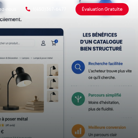
ez-nous
1(450)367-6477
Évaluation Gratuite