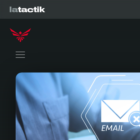
la
tactik