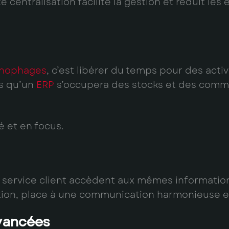
e centralisation facilite la gestion et réduit le
ronophages
, c’est libérer du temps pour des acti
is qu’un
ERP
s’occupera des stocks et des comm
é et en focus.
service client accèdent aux mêmes informations
rmation, place à une communication harmonieuse e
avancées