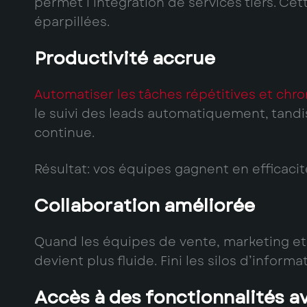
permet l’intégration de services tiers. Cett
éparpillées.
Productivité accrue
Automatiser les tâches répétitives et ch
le suivi des leads automatiquement, tand
continue.
Résultat: vos équipes gagnent en efficacit
Collaboration améliorée
Quand les équipes de vente, marketing et 
devient plus fluide. Fini les silos d’info
Accès à des fonctionnalités 