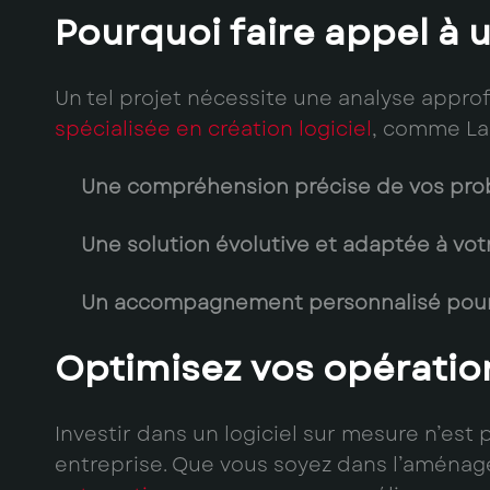
Pourquoi faire appel à 
Un tel projet nécessite une analyse appro
spécialisée en création logiciel
, comme La 
Une compréhension précise de vos pro
Une solution évolutive et adaptée à vot
Un accompagnement personnalisé pou
Optimisez vos opération
Investir dans un logiciel sur mesure n’est
entreprise. Que vous soyez dans l’aménag