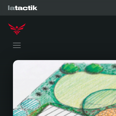
la
tactik