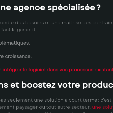
une agence spécialisée ?
fondie des besoins et une maîtrise des contrain
Tactik, garantit:
blématiques.
re croissance.
r
intégrer le logiciel dans vos processus existan
s et boostez votre product
 pas seulement une solution à court terme : c’es
ement paysager ou tout autre secteur,
une solu