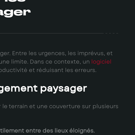
ager
r. Entre les urgences, les imprévus, et
 une limite. Dans ce contexte, un
logiciel
oductivité et réduisant les erreurs.
agement paysager
e terrain et une couverture sur plusieurs
ilement entre des lieux éloignés.