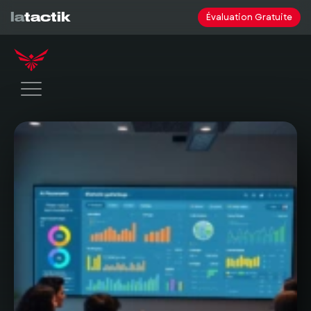
la
tactik
Évaluation Gratuite