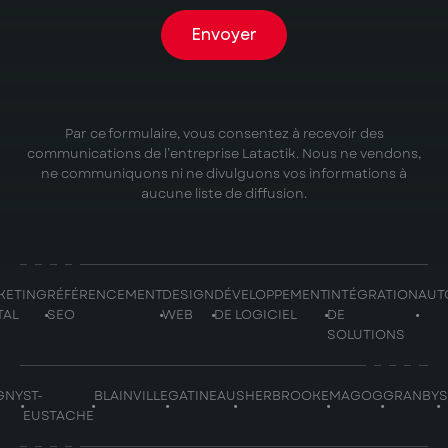
Envoyer
Par ce formulaire, vous consentez à recevoir des
communications de l’entreprise Latactik. Nous ne vendons,
ne communiquons ni ne divulguons vos informations à
aucune liste de diffusion.
KETING
RÉFÉRENCEMENT
DESIGN
DÉVELOPPEMENT
INTÉGRATION
AUT
TAL
SEO
WEB
DE LOGICIEL
DE
SOLUTIONS
GNY
ST-
BLAINVILLE
GATINEAU
SHERBROOKE
MAGOG
GRANBY
EUSTACHE