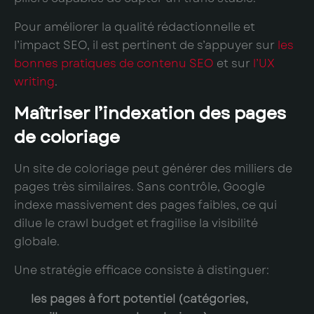
Pour améliorer la qualité rédactionnelle et
l’impact SEO, il est pertinent de s’appuyer sur
les
bonnes pratiques de contenu SEO
et sur
l’UX
writing
.
Maîtriser l’indexation des pages
de coloriage
Un site de coloriage peut générer des milliers de
pages très similaires. Sans contrôle, Google
indexe massivement des pages faibles, ce qui
dilue le crawl budget et fragilise la visibilité
globale.
Une stratégie efficace consiste à distinguer:
les pages à fort potentiel (catégories,