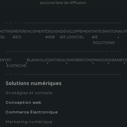
aucune liste de diffusion.
KETING
RÉFÉRENCEMENT
DESIGN
DÉVELOPPEMENT
INTÉGRATION
AUT
TAL
SEO
WEB
DE LOGICIEL
DE
SOLUTIONS
GNY
ST-
BLAINVILLE
GATINEAU
SHERBROOKE
MAGOG
GRANBY
EUSTACHE
Solutions numériques
Stratégies et conseils
Conception web
Commerce Électronique
Marketing numérique