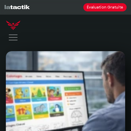
la
tactik
Évaluation Gratuite