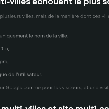
lti-villes échouent le plus 
lusieurs villes, mais de la manière dont ces vill
niquement le nom de la ville,
RLs,
pre,
ue de l’utilisateur.
pour Google comme pour les visiteurs, et une vis