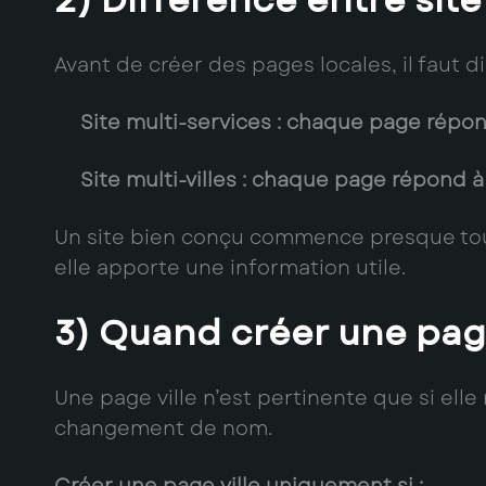
2) Différence entre site 
Avant de créer des pages locales, il faut d
Site multi-services
: chaque page répond 
Site multi-villes
: chaque page répond à 
Un site bien conçu commence presque touj
elle apporte une information utile.
3) Quand créer une page
Une page ville n’est pertinente que si ell
changement de nom.