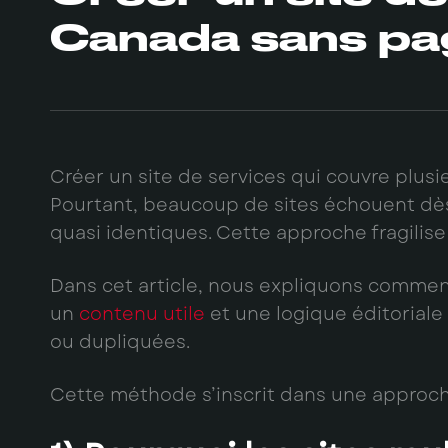
Canada sans pages
Créer un site de services qui couvre plusie
Pourtant, beaucoup de sites échouent dès l
quasi identiques. Cette approche fragilise l
Dans cet article, nous expliquons comment 
un
contenu utile
et une logique éditoriale 
ou dupliquées.
Cette méthode s’inscrit dans une approc