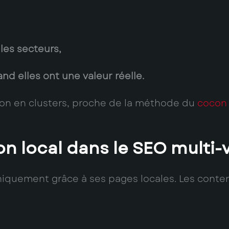
les secteurs,
 elles ont une valeur réelle.
ion en clusters, proche de la méthode du
cocon
n local dans le SEO multi-v
uniquement grâce à ses pages locales. Les conte