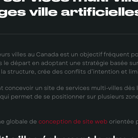
 ville artificielle
urs villes au Canada est un objectif fréquent po
e départ en adoptant une stratégie basée sur la
a structure, crée des conflits d’intention et limit
concevoir un site de services multi-villes dès la
qui permet de se positionner sur plusieurs zones
he globale de
conception de site web
orientée p