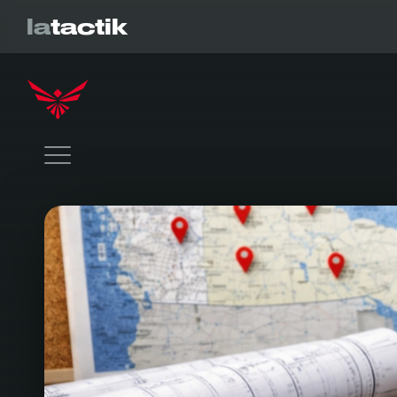
la
tactik