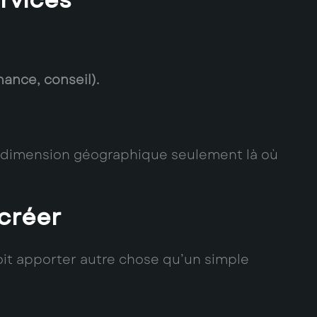
ervices
ance, conseil).
la dimension géographique seulement là où
 créer
doit apporter autre chose qu’un simple