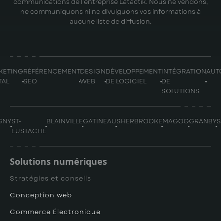
communications de l’entreprise Latactik. Nous ne vendons,
ne communiquons ni ne divulguons vos informations à
aucune liste de diffusion.
KETING
RÉFÉRENCEMENT
DESIGN
DÉVELOPPEMENT
INTÉGRATION
AUT
TAL
SEO
WEB
DE LOGICIEL
DE
SOLUTIONS
GNY
ST-
BLAINVILLE
GATINEAU
SHERBROOKE
MAGOG
GRANBY
EUSTACHE
Solutions numériques
Stratégies et conseils
Conception web
Commerce Électronique