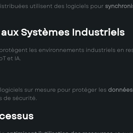
istribuées utilisent des logiciels pour
synchroni
aux Systèmes Industriels
protègent les environnements industriels en res
T et IA.
 logiciels sur mesure pour protéger les
données 
 de sécurité.
ocessus