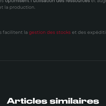
sés
optimisent l’utilisation des ressources
et augm
et la production.
 facilitent la
gestion des stocks
et des expéditi
Articles similaires