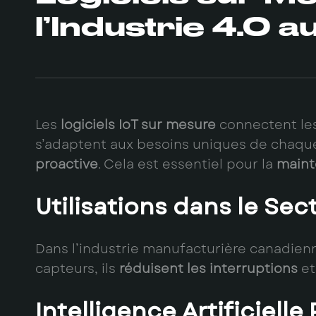
l’Industrie 4.0 
Les
logiciels IoT sur mesure
connectent les
s’adaptent aux besoins uniques de chaque e
proactive
. Cela est essentiel pour la
maint
Utilisations dans le Se
Dans l’industrie manufacturière canadien
capteurs, ils
réduisent les interruptions
e
Intelligence Artificiell