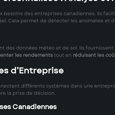
besoins des entreprises canadiennes. Ils facili
éel. Cela permet de détecter les anomalies et d
sent des données météo et de sol. Ils fournissen
enter les rendements
tout en
réduisant les coû
es d’Entreprise
nectent différents systèmes dans une entrepris
re la prise de décision.
rises Canadiennes