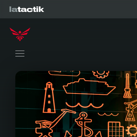
la
tactik