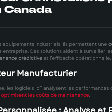
au Canada
 équipements industriels. Ils permettent une
c
ntreprise. Ces solutions aident à surveiller le
enance prédictive
et l’efficacité opérationnelle.
cteur Manufacturier
ne, les logiciels IoT analysent les performanc
t
optimisent les coûts de maintenance
.
e Personnalisée : Analyse et