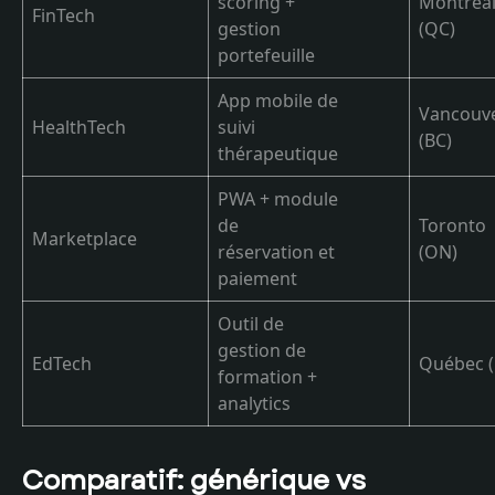
scoring +
Montréa
FinTech
gestion
(QC)
portefeuille
App mobile de
Vancouv
HealthTech
suivi
(BC)
thérapeutique
PWA + module
de
Toronto
Marketplace
réservation et
(ON)
paiement
Outil de
gestion de
EdTech
Québec 
formation +
analytics
Comparatif: générique vs