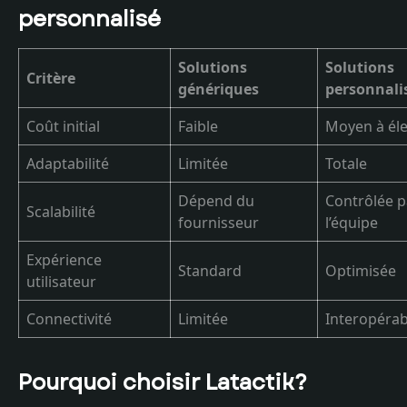
personnalisé
Solutions
Solutions
Critère
génériques
personnali
Coût initial
Faible
Moyen à él
Adaptabilité
Limitée
Totale
Dépend du
Contrôlée p
Scalabilité
fournisseur
l’équipe
Expérience
Standard
Optimisée
utilisateur
Connectivité
Limitée
Interopérab
Pourquoi choisir Latactik?