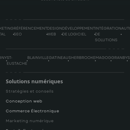
KETING
RÉFÉRENCEMENT
DESIGN
DÉVELOPPEMENT
INTÉGRATION
AUT
TAL
SEO
WEB
DE LOGICIEL
DE
SOLUTIONS
GNY
ST-
BLAINVILLE
GATINEAU
SHERBROOKE
MAGOG
GRANBY
EUSTACHE
Solutions numériques
Stratégies et conseils
Conception web
Commerce Électronique
Marketing numérique