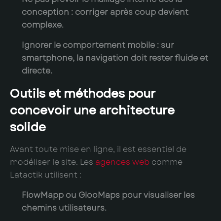
conception : corriger après coup devient
complexe.
Ignorer le comportement mobile
: sur
smartphone, la navigation doit rester fluide et
directe.
Outils et méthodes pour
concevoir une architecture
solide
Avant toute mise en ligne, il est essentiel de
modéliser le site. Les
agences web
comme
Latactik utilisent :
FlowMapp
ou
GlooMaps
pour visualiser les
chemins utilisateurs.