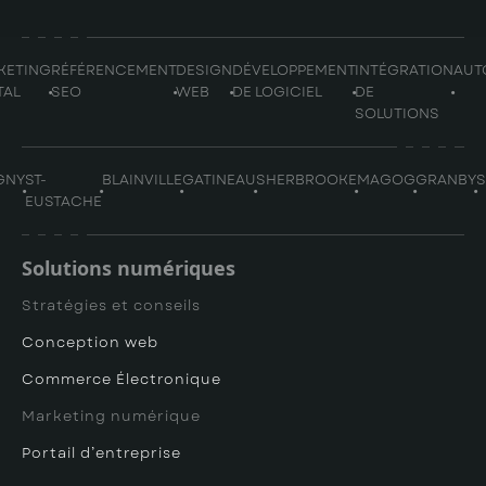
KETING
RÉFÉRENCEMENT
DESIGN
DÉVELOPPEMENT
INTÉGRATION
AUT
TAL
SEO
WEB
DE LOGICIEL
DE
SOLUTIONS
GNY
ST-
BLAINVILLE
GATINEAU
SHERBROOKE
MAGOG
GRANBY
EUSTACHE
Solutions numériques
Stratégies et conseils
Conception web
Commerce Électronique
Marketing numérique
Portail d’entreprise