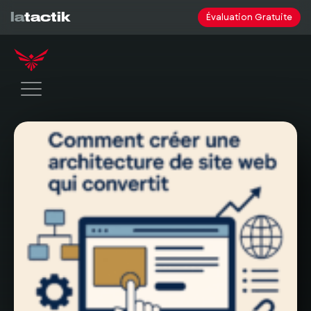
la
tactik
Évaluation Gratuite