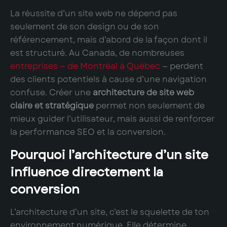
La réussite d’un site web ne dépend pas
seulement de son design ou de son
référencement, mais d’abord de la façon dont il
est structuré. Au Canada, de nombreuses
entreprises — de Montréal à Québec
— perdent
des clients potentiels à cause d’une navigation
confuse. Créer une
architecture de site web
claire et stratégique
permet non seulement de
mieux guider l’utilisateur, mais aussi de renforcer
la performance SEO et la conversion.
Pourquoi l’architecture d’un site
influence directement la
conversion
L’architecture d’un site, c’est le squelette de ton
environnement numérique. Elle détermine