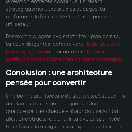
la relation entre tes contenus. En reliant
stratégiquement tes articles et pages, tu
renforces à la fois ton SEO et ton expérience
utilisateur.
Par exemple, après avoir défini ton plan de site,
tu peux diriger tes lecteurs vers :
le guide sur le
prototypage web
ou encore vers
les bonnes
pratiques de rédaction d’un cahier des charges
.
Conclusion : une architecture
pensée pour convertir
Une bonne architecture de site web, c’est comme
un plan d’urbanisme : chaque rue doit mener
quelque part, et chaque visiteur doit savoir où
aller. Une structure claire, intuitive et optimisée
transforme la navigation en expérience fluide et