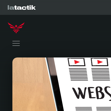
la
tactik