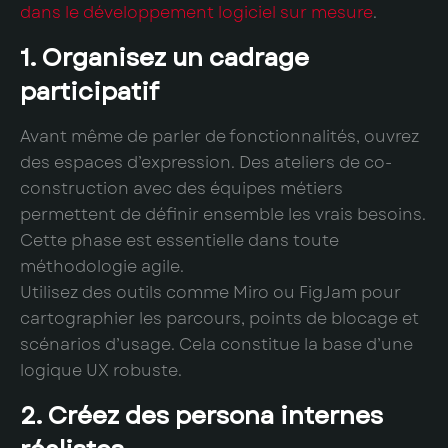
dans le développement logiciel sur mesure
.
1. Organisez un cadrage
participatif
Avant même de parler de fonctionnalités, ouvrez
des espaces d’expression. Des ateliers de co-
construction avec des équipes métiers
permettent de définir ensemble les vrais besoins.
Cette phase est essentielle dans toute
méthodologie agile.
Utilisez des outils comme Miro ou FigJam pour
cartographier les parcours, points de blocage et
scénarios d’usage. Cela constitue la base d’une
logique UX robuste.
2. Créez des persona internes