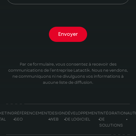
Envoyer
Par ce formulaire, vous consentez à recevoir des
communications de l’entreprise Latactik. Nous ne vendons,
ne communiquons ni ne divulguons vos informations à
aucune liste de diffusion.
KETING
RÉFÉRENCEMENT
DESIGN
DÉVELOPPEMENT
INTÉGRATION
AUT
TAL
SEO
WEB
DE LOGICIEL
DE
SOLUTIONS