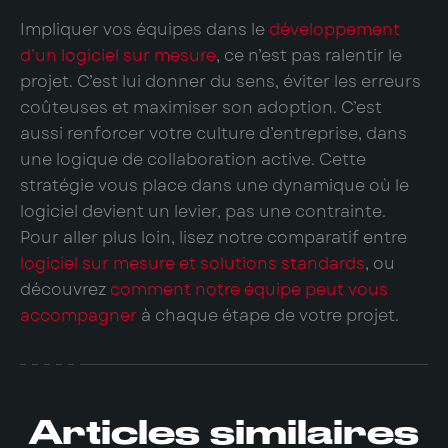
Impliquer vos équipes dans le
développement
d’un logiciel sur mesure
, ce n’est pas ralentir le
projet. C’est lui donner du sens, éviter les erreurs
coûteuses et maximiser son adoption. C’est
aussi renforcer votre culture d’entreprise, dans
une logique de collaboration active. Cette
stratégie vous place dans une dynamique où le
logiciel devient un levier, pas une contrainte.
Pour aller plus loin, lisez notre comparatif entre
logiciel sur mesure et solutions standards
, ou
découvrez
comment notre équipe peut vous
accompagner
à chaque étape de votre projet.
Articles similaires