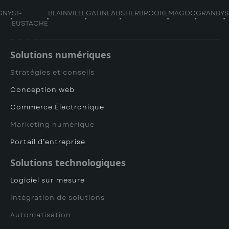
GNY
ST-
BLAINVILLE
GATINEAU
SHERBROOKE
MAGOG
GRANBY
EUSTACHE
Solutions numériques
Stratégies et conseils
Conception web
Commerce Électronique
Marketing numérique
Portail d’entreprise
Solutions technologiques
Logiciel sur mesure
Intégration de solutions
Automatisation