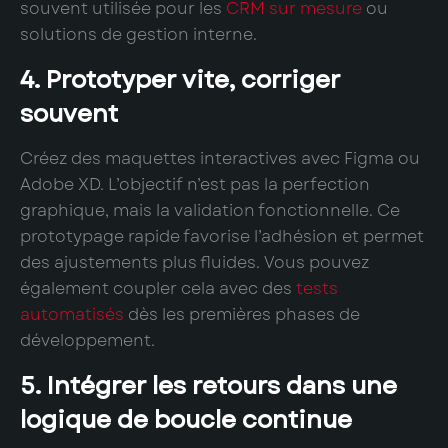
souvent utilisée pour les
CRM sur mesure
ou
solutions de gestion interne.
4. Prototyper vite, corriger
souvent
Créez des maquettes interactives avec Figma ou
Adobe XD. L’objectif n’est pas la perfection
graphique, mais la validation fonctionnelle. Ce
prototypage rapide favorise l’adhésion et permet
des ajustements plus fluides. Vous pouvez
également coupler cela avec des
tests
automatisés
dès les premières phases de
développement.
5. Intégrer les retours dans une
logique de boucle continue