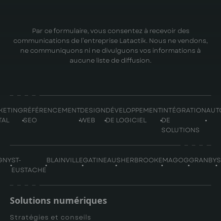
Par ce formulaire, vous consentez à recevoir des
communications de l’entreprise Latactik. Nous ne vendons,
ne communiquons ni ne divulguons vos informations à
aucune liste de diffusion.
KETING
RÉFÉRENCEMENT
DESIGN
DÉVELOPPEMENT
INTÉGRATION
AUT
TAL
SEO
WEB
DE LOGICIEL
DE
SOLUTIONS
GNY
ST-
BLAINVILLE
GATINEAU
SHERBROOKE
MAGOG
GRANBY
EUSTACHE
Solutions numériques
Stratégies et conseils