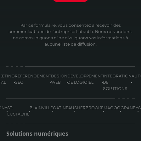
Par ce formulaire, vous consentez à recevoir des
communications de l’entreprise Latactik. Nous ne vendons,
ne communiquons ni ne divulguons vos informations à
aucune liste de diffusion.
KETING
RÉFÉRENCEMENT
DESIGN
DÉVELOPPEMENT
INTÉGRATION
AUT
TAL
SEO
WEB
DE LOGICIEL
DE
SOLUTIONS
GNY
ST-
BLAINVILLE
GATINEAU
SHERBROOKE
MAGOG
GRANBY
EUSTACHE
Solutions numériques