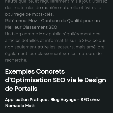
haute qualité, et régulièrement mis à jour. Utilisez
des mots-clés de manière naturelle et évitez le
bourrage de mots-clés.
Référence: Moz – Contenu de Qualité pour un
Meilleur Classement SEO
Un blog comme Moz publie régulièrement des
articles détaillés et informatifs sur le SEO, ce qui
non seulement attire les lecteurs, mais améliore
également leur classement sur les moteurs de
recherche.
Exemples Concrets
d’Optimisation SEO via le Design
de Portails
Application Pratique : Blog Voyage – SEO chez
Nomadic Matt