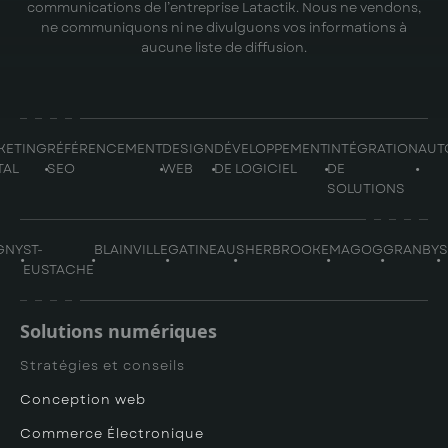
communications de l’entreprise Latactik. Nous ne vendons,
ne communiquons ni ne divulguons vos informations à
aucune liste de diffusion.
KETING
RÉFÉRENCEMENT
DESIGN
DÉVELOPPEMENT
INTÉGRATION
AUT
TAL
SEO
WEB
DE LOGICIEL
DE
SOLUTIONS
GNY
ST-
BLAINVILLE
GATINEAU
SHERBROOKE
MAGOG
GRANBY
EUSTACHE
Solutions numériques
Stratégies et conseils
Conception web
Commerce Électronique