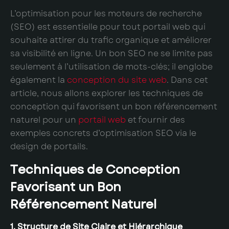
L’optimisation pour les moteurs de recherche
(SEO) est essentielle pour tout portail web qui
souhaite attirer du trafic organique et améliorer
sa visibilité en ligne. Un bon SEO ne se limite pas
seulement à l’utilisation de mots-clés; il englobe
également la
conception du site web
. Dans cet
article, nous allons explorer les techniques de
conception qui favorisent un bon référencement
naturel pour un
portail web
et fournir des
exemples concrets d’optimisation SEO via le
design de portails.
Techniques de Conception
Favorisant un Bon
Référencement Naturel
1. Structure de Site Claire et Hiérarchique