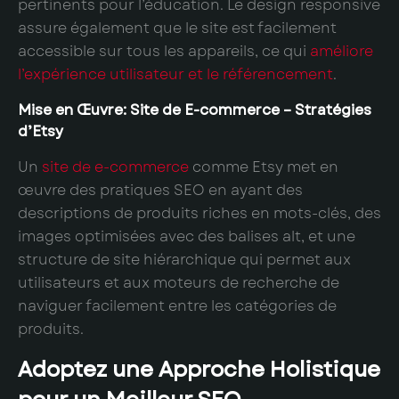
pertinents pour l’éducation. Le design responsive
assure également que le site est facilement
accessible sur tous les appareils, ce qui
améliore
l’expérience utilisateur et le référencement
.
Mise en Œuvre: Site de E-commerce – Stratégies
d’Etsy
Un
site de e-commerce
comme Etsy met en
œuvre des pratiques SEO en ayant des
descriptions de produits riches en mots-clés, des
images optimisées avec des balises alt, et une
structure de site hiérarchique qui permet aux
utilisateurs et aux moteurs de recherche de
naviguer facilement entre les catégories de
produits.
Adoptez une Approche Holistique